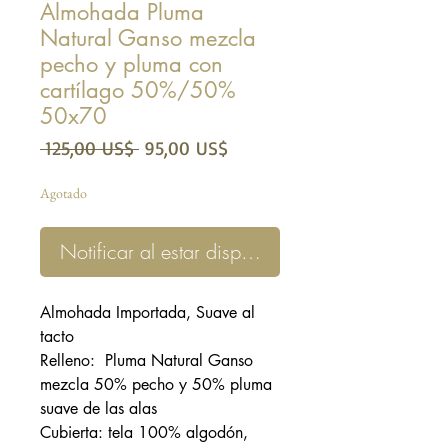
Almohada Pluma
Natural Ganso mezcla
pecho y pluma con
cartílago 50%/50%
50x70
Precio
Precio de oferta
 125,00 US$ 
95,00 US$
Agotado
Notificar al estar disponible
Almohada Importada, Suave al
tacto
Relleno: Pluma Natural Ganso
mezcla 50% pecho y 50% pluma
suave de las alas
Cubierta: tela 100% algodón,