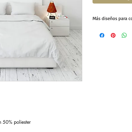
Más diseños para c
Click Aquí
s
 50% poliester