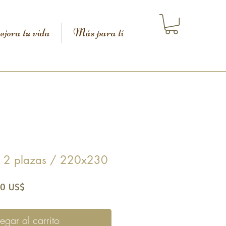
jora tu vida
Más para tí
/ 2 plazas / 220x230
io
Precio de oferta
80 US$
egar al carrito